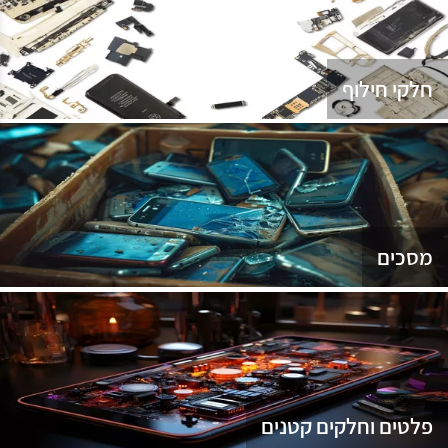
נג
חלקי חילוף
מסכים
פלטים וחלקים קטנים