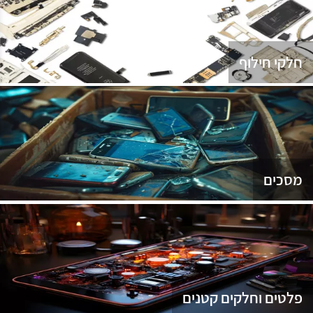
נג
חלקי חילוף
מסכים
פלטים וחלקים קטנים