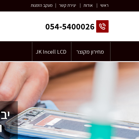
ראשי
|
אודות
|
יצירת קשר
|
מעקב הזמנות
054-5400026
מחירון מקוצר
JK Incell LCD