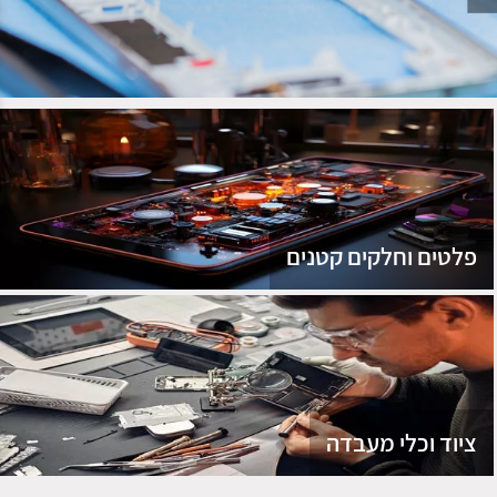
נג
פלטים וחלקים קטנים
ציוד וכלי מעבדה