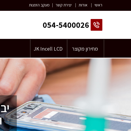
ראשי
|
אודות
|
יצירת קשר
|
מעקב הזמנות
054-5400026
מחירון מקוצר
JK Incell LCD