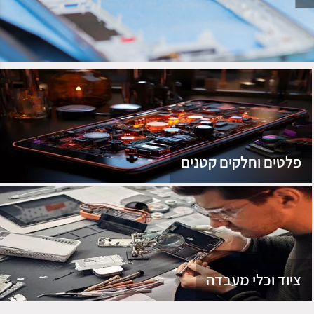
נג
פלטים וחלקים קטנים
ציוד וכלי מעבדה