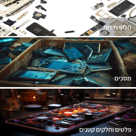
נג
חלקי חילוף
מסכים
פלטים וחלקים קטנים