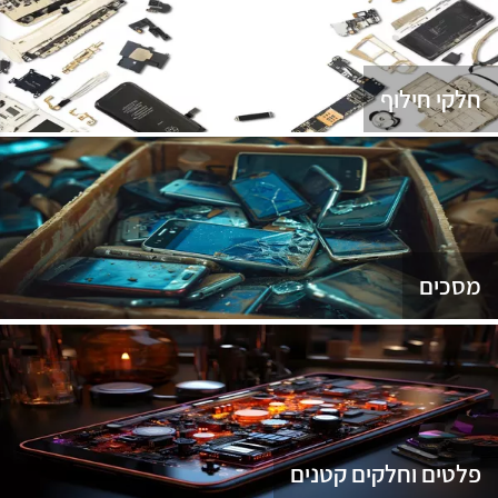
נג
חלקי חילוף
מסכים
פלטים וחלקים קטנים