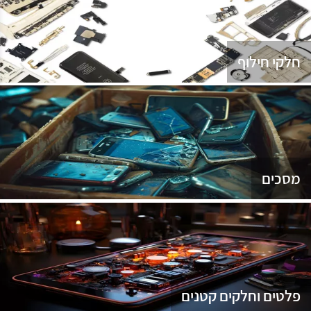
נג
חלקי חילוף
מסכים
פלטים וחלקים קטנים