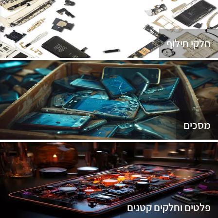
נג
חלקי חילוף
מסכים
פלטים וחלקים קטנים