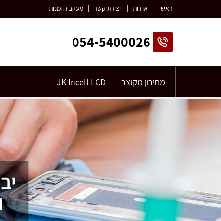
ראשי
|
אודות
|
יצירת קשר
|
מעקב הזמנות
054-5400026
מחירון מקוצר
JK Incell LCD