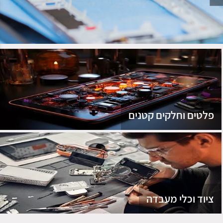
נג
פלטים וחלקים קטנים
ציוד וכלי מעבדה