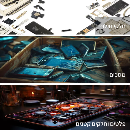
נג
חלקי חילוף
מסכים
פלטים וחלקים קטנים