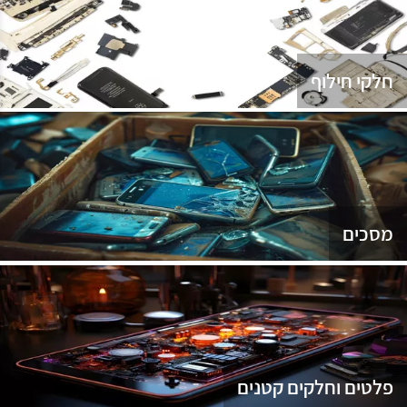
נג
חלקי חילוף
מסכים
פלטים וחלקים קטנים