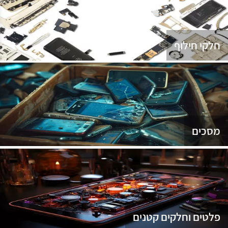
נג
חלקי חילוף
מסכים
פלטים וחלקים קטנים