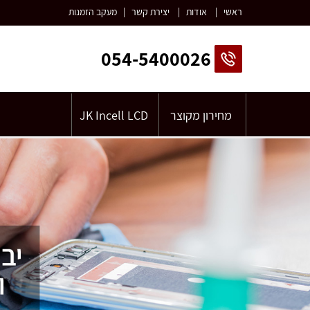
ראשי
|
אודות
|
יצירת קשר
|
מעקב הזמנות
054-5400026
מחירון מקוצר
JK Incell LCD