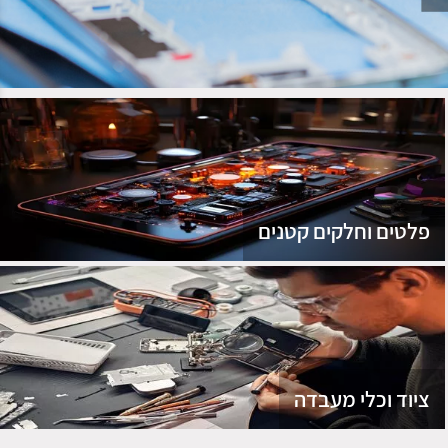
נג
פלטים וחלקים קטנים
ציוד וכלי מעבדה