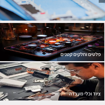
נג
פלטים וחלקים קטנים
ציוד וכלי מעבדה