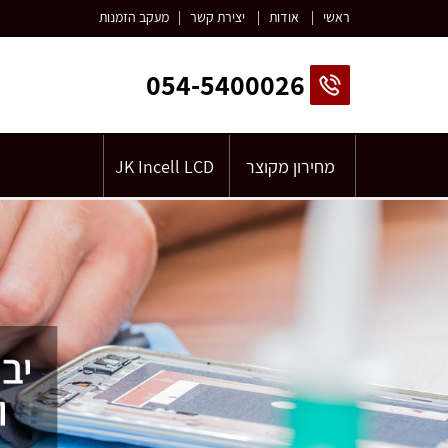
ראשי
|
אודות
|
יצירת קשר
|
מעקב הזמנות
054-5400026
מחירון מקוצר
JK Incell LCD