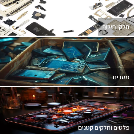
נג
חלקי חילוף
מסכים
פלטים וחלקים קטנים