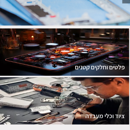
נג
פלטים וחלקים קטנים
ציוד וכלי מעבדה