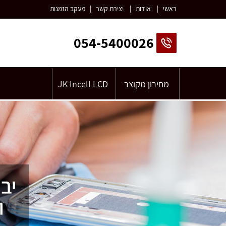
ראשי
|
אודות
|
יצירת קשר
|
מעקב הזמנות
054-5400026
מחירון מקוצר
JK Incell LCD