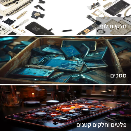
נג
חלקי חילוף
מסכים
פלטים וחלקים קטנים