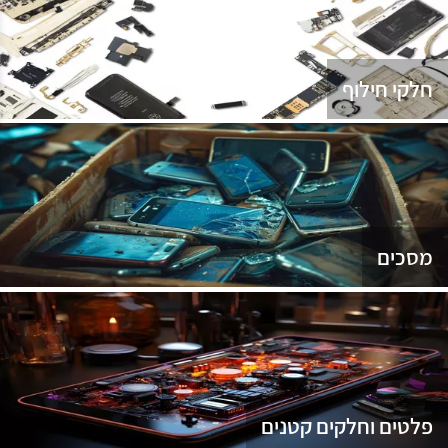
נג
חלקי חילוף
מסכים
פלטים וחלקים קטנים