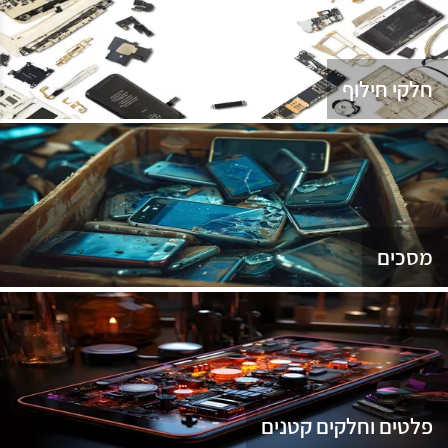
נג
חלקי חילוף
מסכים
פלטים וחלקים קטנים