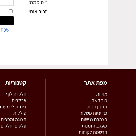
* סיסמה:
זכור אותי
שכחת
מפת אתר
קטגוריות
אודות
חלקי חילוף
צור קשר
א
ביזרים
תקנון חנות
צ
יוד וכלי מעבד
מדיניות משלוח
ס
וללות
הצהרת נגישות
תצוגה ו
מסכים
מעקב הזמנות
פ
לטים וחלקים 
הרשמת לקוחות